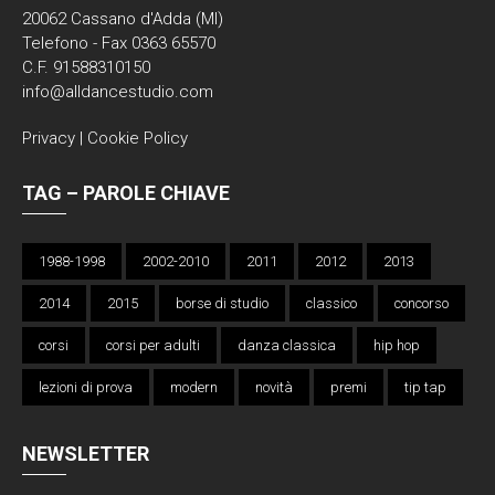
20062 Cassano d'Adda (MI)
Telefono - Fax 0363 65570
C.F. 91588310150
info@alldancestudio.com
Privacy
|
Cookie Policy
TAG – PAROLE CHIAVE
1988-1998
2002-2010
2011
2012
2013
2014
2015
borse di studio
classico
concorso
corsi
corsi per adulti
danza classica
hip hop
lezioni di prova
modern
novità
premi
tip tap
NEWSLETTER