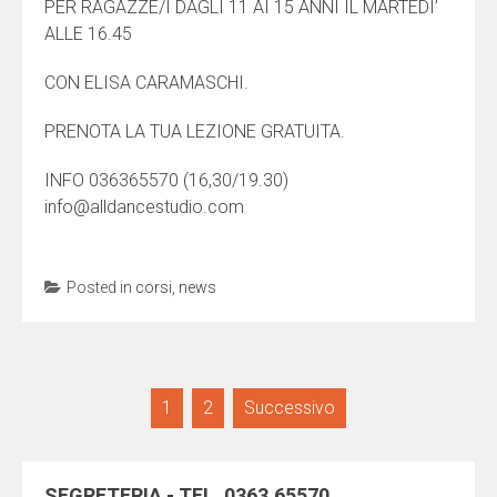
PER RAGAZZE/I DAGLI 11 AI 15 ANNI IL MARTEDI’
ALLE 16.45
CON ELISA CARAMASCHI.
PRENOTA LA TUA LEZIONE GRATUITA.
INFO 036365570 (16,30/19.30)
info@alldancestudio.com
Posted in
corsi
,
news
Navigazione
1
2
Successivo
articoli
SEGRETERIA - TEL. 0363.65570