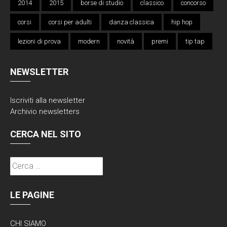
2014
2015
borse di studio
classico
concorso
corsi
corsi per adulti
danza classica
hip hop
lezioni di prova
modern
novità
premi
tip tap
NEWSLETTER
Iscriviti alla
newsletter
Archivio newsletters
CERCA NEL SITO
Ricerca
per:
LE PAGINE
CHI SIAMO