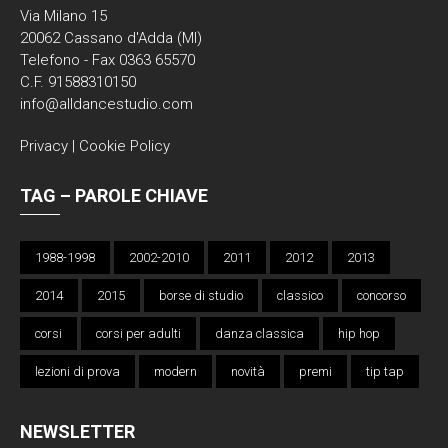
Via Milano 15
20062 Cassano d'Adda (MI)
Telefono - Fax 0363 65570
C.F. 91588310150
info@alldancestudio.com
Privacy
|
Cookie Policy
TAG – PAROLE CHIAVE
1988-1998
2002-2010
2011
2012
2013
2014
2015
borse di studio
classico
concorso
corsi
corsi per adulti
danza classica
hip hop
lezioni di prova
modern
novità
premi
tip tap
NEWSLETTER