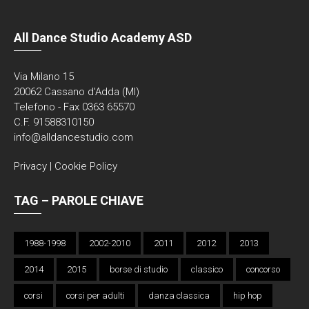
All Dance Studio Academy ASD
Via Milano 15
20062 Cassano d'Adda (MI)
Telefono - Fax 0363 65570
C.F. 91588310150
info@alldancestudio.com
Privacy
|
Cookie Policy
TAG – PAROLE CHIAVE
1988-1998
2002-2010
2011
2012
2013
2014
2015
borse di studio
classico
concorso
corsi
corsi per adulti
danza classica
hip hop