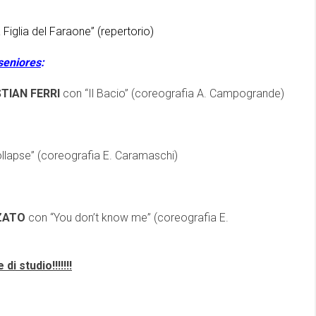
Figlia del Faraone” (repertorio)
eniores
:
STIAN FERRI
con “Il Bacio” (coreografia A. Campogrande)
llapse” (coreografia E. Caramaschi)
ZATO
con “You don’t know me” (coreografia E.
i studio!!!!!!!