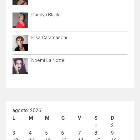
Carolyn Black
Elisa Caramaschi
Noemi La Notte
agosto: 2026
L
M
M
G
V
S
D
1
2
3
4
5
6
7
8
9