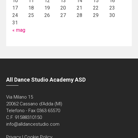
10
11
12
13
14
15
16
17
18
19
20
21
22
23
24
25
26
27
28
29
30
31
« mag
All Dance Studio Academy ASD
Via Milano 15
20062 Cassano d'Adda (MI)
Telefono - Fax 0363 65570
C.F. 91588310150
info@alldancestudio.com
Privacy
|
Cookie Policy