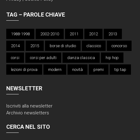
TAG – PAROLE CHIAVE
1988-1998
2002-2010
2011
2012
2013
2014
2015
borse di studio
classico
concorso
corsi
corsi per adulti
danza classica
hip hop
lezioni di prova
modern
novità
premi
tip tap
NEWSLETTER
Iscriviti alla
newsletter
Archivio newsletters
CERCA NEL SITO