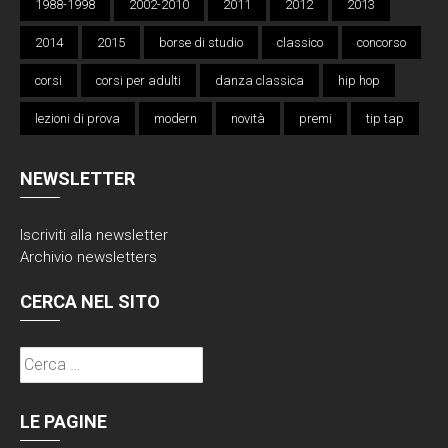
1988-1998
2002-2010
2011
2012
2013
2014
2015
borse di studio
classico
concorso
corsi
corsi per adulti
danza classica
hip hop
lezioni di prova
modern
novità
premi
tip tap
NEWSLETTER
Iscriviti alla
newsletter
Archivio newsletters
CERCA NEL SITO
Ricerca
per:
LE PAGINE