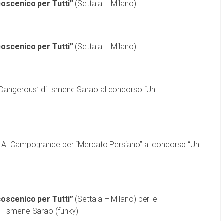
coscenico per Tutti”
(Settala – Milano)
coscenico per Tutti”
(Settala – Milano)
“Dangerous” di Ismene Sarao al concorso “Un
di A. Campogrande per “Mercato Persiano” al concorso “Un
coscenico per Tutti”
(Settala – Milano) per le
i Ismene Sarao (funky)