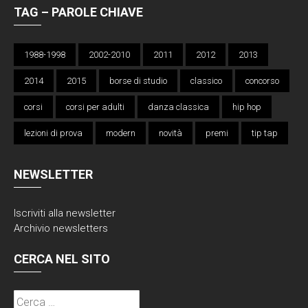
TAG – PAROLE CHIAVE
1988-1998
2002-2010
2011
2012
2013
2014
2015
borse di studio
classico
concorso
corsi
corsi per adulti
danza classica
hip hop
lezioni di prova
modern
novità
premi
tip tap
NEWSLETTER
Iscriviti alla
newsletter
Archivio newsletters
CERCA NEL SITO
Ricerca