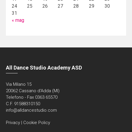
24
25
26
27
28
29
30
31
« mag
All Dance Studio Academy ASD
Via Milano 15
20062 Cassano d'Adda (MI)
Telefono - Fax 0363 65570
C.F. 91588310150
info@alldancestudio.com
Privacy
|
Cookie Policy