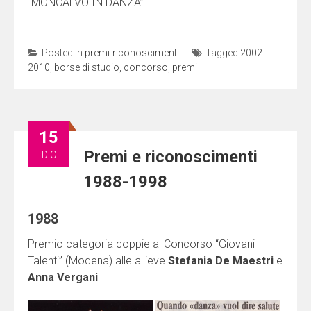
“MONCALVO IN DANZA”
Posted in
premi-riconoscimenti
Tagged
2002-
2010
,
borse di studio
,
concorso
,
premi
15
Premi e riconoscimenti
DIC
1988-1998
1988
Premio categoria coppie al Concorso “Giovani
Talenti” (Modena) alle allieve
Stefania De Maestri
e
Anna Vergani