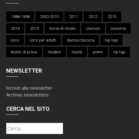
1988-1998
2002-2010
2011
2012
2013
2014
2015
borse di studio
classico
concorso
corsi
corsi per adulti
danza classica
hip hop
lezioni di prova
modern
novità
premi
tip tap
NEWSLETTER
Iscriviti alla
newsletter
Archivio newsletters
CERCA NEL SITO
Ricerca
per: