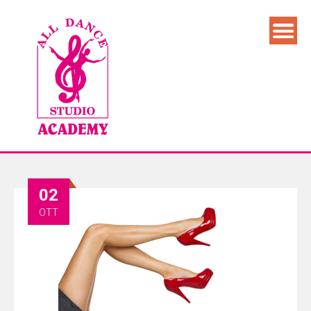
02
OTT