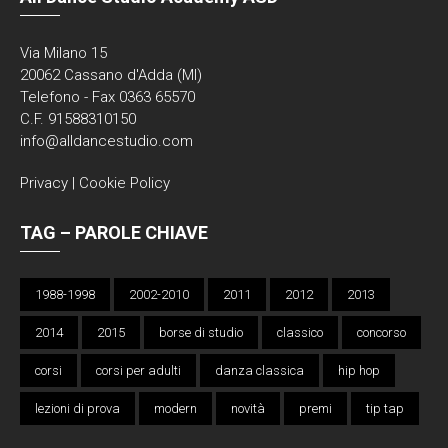
Via Milano 15
20062 Cassano d'Adda (MI)
Telefono - Fax 0363 65570
C.F. 91588310150
info@alldancestudio.com
Privacy
|
Cookie Policy
TAG – PAROLE CHIAVE
1988-1998
2002-2010
2011
2012
2013
2014
2015
borse di studio
classico
concorso
corsi
corsi per adulti
danza classica
hip hop
lezioni di prova
modern
novità
premi
tip tap