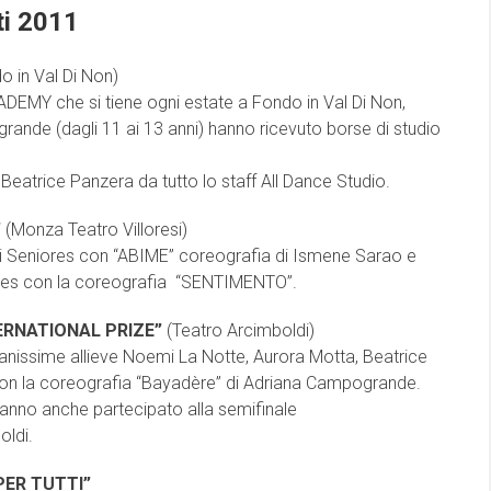
ti 2011
o in Val Di Non)
DEMY che si tiene ogni estate a Fondo in Val Di Non,
rande (dagli 11 ai 13 anni) hanno ricevuto borse di studio
 Beatrice Panzera da tutto lo staff All Dance Studio.
”
(Monza Teatro Villoresi)
pi Seniores con “ABIME” coreografia di Ismene Sarao e
iores con la coreografia “SENTIMENTO”.
ERNATIONAL PRIZE”
(Teatro Arcimboldi)
nissime allieve Noemi La Notte, Aurora Motta, Beatrice
con la coreografia “Bayadère” di Adriana Campogrande.
hanno anche partecipato alla semifinale
oldi.
PER TUTTI”