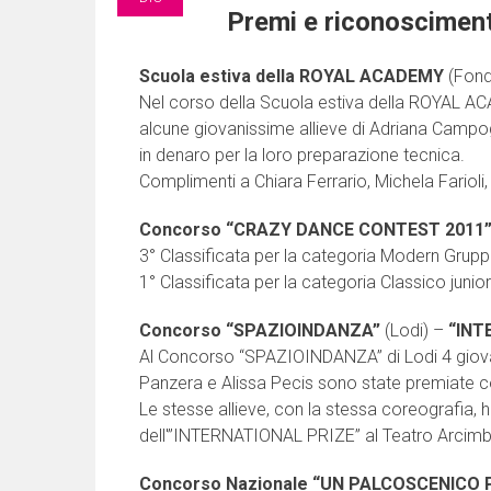
Premi e riconoscimen
Scuola estiva della ROYAL ACADEMY
(Fond
Nel corso della Scuola estiva della ROYAL ACA
alcune giovanissime allieve di Adriana Campog
in denaro per la loro preparazione tecnica.
Complimenti a Chiara Ferrario, Michela Farioli,
Concorso “CRAZY DANCE CONTEST 2011
3° Classificata per la categoria Modern Grup
1° Classificata per la categoria Classico jun
Concorso “SPAZIOINDANZA”
(Lodi) –
“INT
Al Concorso “SPAZIOINDANZA” di Lodi 4 giova
Panzera e Alissa Pecis sono state premiate 
Le stesse allieve, con la stessa coreografia, 
dell'”INTERNATIONAL PRIZE” al Teatro Arcimb
Concorso Nazionale “UN PALCOSCENICO 