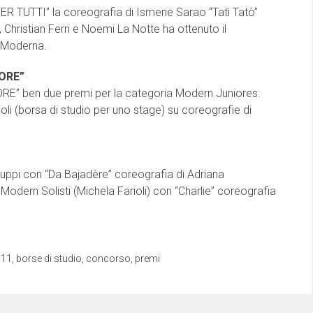
 TUTTI” la coreografia di Ismene Sarao “Tatì Tatò”
 Christian Ferri e Noemi La Notte ha ottenuto il
 Moderna.
CORE”
E” ben due premi per la categoria Modern Juniores:
oli (borsa di studio per uno stage) su coreografie di
ruppi con “Da Bajadère” coreografia di Adriana
odern Solisti (Michela Farioli) con “Charlie” coreografia
011
,
borse di studio
,
concorso
,
premi