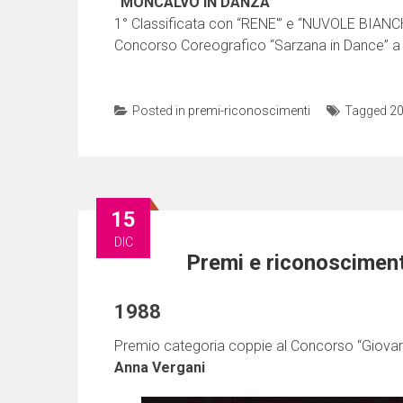
“MONCALVO IN DANZA”
1° Classificata con “RENE'” e “NUVOLE BIANCH
Concorso Coreografico “Sarzana in Dance”
Posted in
premi-riconoscimenti
Tagged
2
15
DIC
Premi e riconoscimen
1988
Premio categoria coppie al Concorso “Giovani 
Anna Vergani