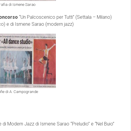
rafia di Ismene Sarao
 concorso
“Un Palcoscenico per Tutti” (Settala – Milano)
co) e di Ismene Sarao (modern jazz)
afie di A. Campogrande
 di Modern Jazz di Ismene Sarao “Preludio” e “Nel Buio”